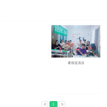
暑假送清凉
1